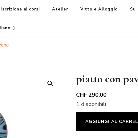
Iscrizione ai corsi
Atelier
Vitto e Alloggio
Su 
liano
vone
piatto con pa
CHF
290.00
1 disponibili
piatto
AGGIUNGI AL CARRE
con
pavone