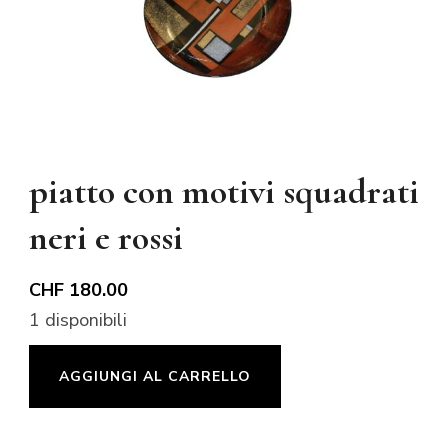
piatto con motivi squadrati
neri e rossi
CHF
180.00
1 disponibili
piatto
AGGIUNGI AL CARRELLO
con
motivi