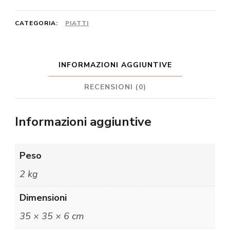
squadrati
neri
CATEGORIA:
PIATTI
e
rossi
INFORMAZIONI AGGIUNTIVE
quantità
RECENSIONI (0)
Informazioni aggiuntive
Peso
2 kg
Dimensioni
35 × 35 × 6 cm