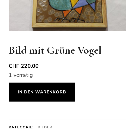
Bild mit Grüne Vogel
CHF
220.00
1 vorrätig
Bild
IN DEN WARENKORB
mit
Grüne
Vogel
Menge
KATEGORIE:
BILDER