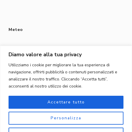
Meteo
Diamo valore alla tua privacy
Utilizziamo i cookie per migliorare la tua esperienza di
Protezione dei dati
navigazione, offrirti pubblicità o contenuti personalizzati e
Privacy Policy
analizzare il nostro traffico. Cliccando “Accetta tutti”,
acconsenti al nostro utilizzo dei cookie.
Protezione dei dati
Accettare tutto
Personalizza
© Copyright 2026
Töpferschule Gordola
. Tutti i diritti
riservati.
Blossom Shop | Sviluppato da
Blossom Themes
.