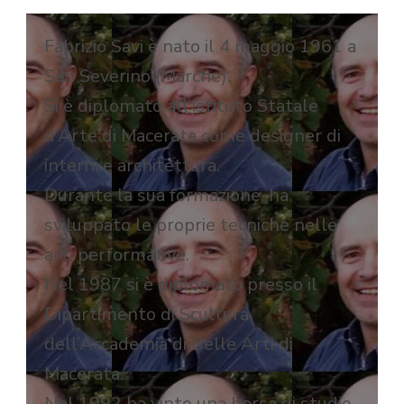
Fabrizio Savi è nato il 4 maggio 1961 a
San Severino (Marche).
Si è diplomato all’Istituto Statale
d’Arte di Macerata come designer di
interni e architettura.
Durante la sua formazione, ha
sviluppato le proprie tecniche nelle
arti performative.
Nel 1987 si è diplomato presso il
Dipartimento di Scultura
dell’Accademia di Belle Arti di
Macerata.
Nel 1992 ha vinto una borsa di studio