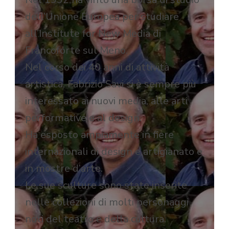
dell’Unione Europea per studiare
all’Institute for New Media di
Francoforte sul Meno.
Nel corso dei 40 anni di attività
artistica, Fabrizio Savi si è sempre più
interessato ai nuovi media, alle arti
performative e al design.
Ha esposto ampiamente in fiere
internazionali di design e artigianato e
in mostre d’arte.
Le sue sculture sono state inserite
nelle collezioni di molti personaggi
noti del teatro e della cultura.