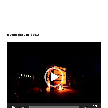
Symposium 2012
Video-
Player
00:00
08:57